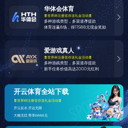
值，高市盈率一般是由高成长支撑着。市盈率越低，股票越便宜，相
对投资价值越大。
市净率是公司股票价格与每股净资产的比率。市净率越低，每股
内含净资产值越高，投资价值越高。
公式为毛利与销售收入的比率。毛利率越高，公司产品附加值越
高，赚钱效率越高。
公式为净利润与主营业务收入的比率。该指标表示企业每单位资
产能获得净利润的数量，这一比率越高，说明企业全部资产的盈利能
力越强。
公式为税后利润与净资产的比率。该指标反映股东权益的收益水
平，用以衡量公司运用自有资本的效率。指标值越高，说明投资带来
的收益越高。
郑重声明：本网站所刊载的所有资料及图表仅供参考使用。投资