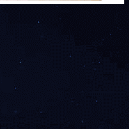
门槛。支
流枢纽，
，服务产
仓枢纽
等集疏运体
于我们
新闻资讯