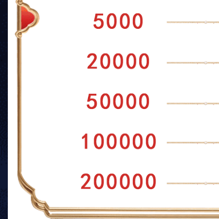
4。推动投资自由化便利化。健全外商投资服务保障机制