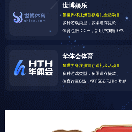
主页
>
新闻资讯
>
行业新闻
leyu乐鱼官方
来源：
leyu乐鱼官方网站
新修订的《深圳经济特区消防条例》
例》加强了对电动自行车、电动摩托车的消防安全监管。规
止电动自行车、电动摩托车及其蓄电池停放、放置或者充电
千元以上五千元以下罚款，对个人处五百元以上一千元以下