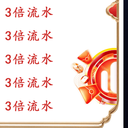
事项，支持