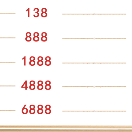
，切实保障外商投资企业依法公平参与政府采购、招投标、标准制定等