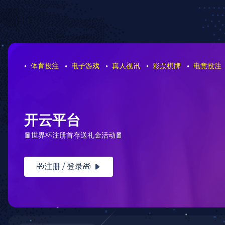
某某物流有限公司官方网站！
您好！欢迎访问某某物流有限公司官方网站！
首页
关于我们
服务项目